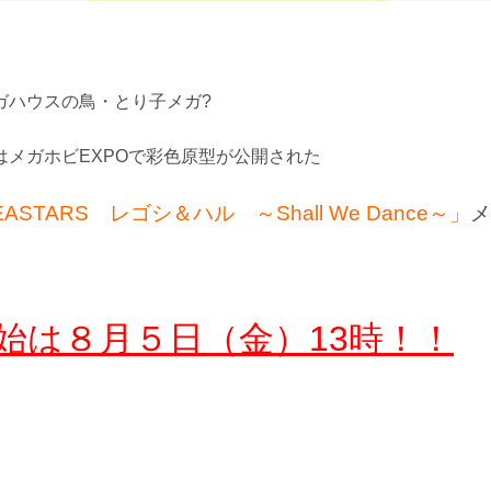
ガハウスの鳥・とり子メガ?
はメガホビEXPOで彩色原型が公開された
STARS レゴシ＆ハル ～Shall We Dance～」
メ
始は８月５日（金）13時！！