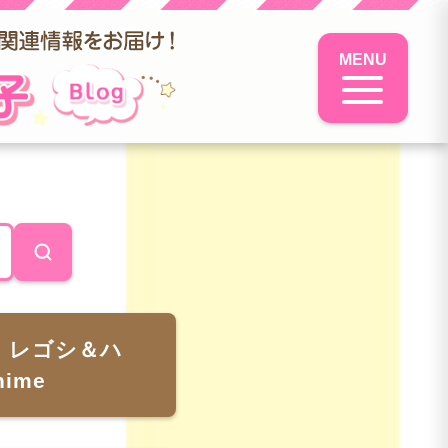
MENU
S レゴシ＆ハ
nime