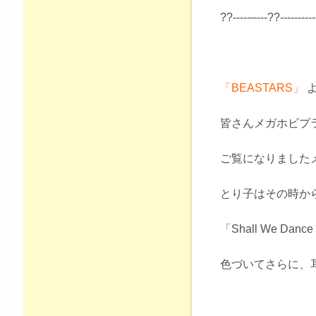
??‐‐‐‐‐–‐‐‐??‐‐‐‐‐‐‐‐‐‐
「BEASTARS」
皆さんメガホビプラ
ご覧になりました
とり子はその時か
「Shall We Danc
色づいてさらに、