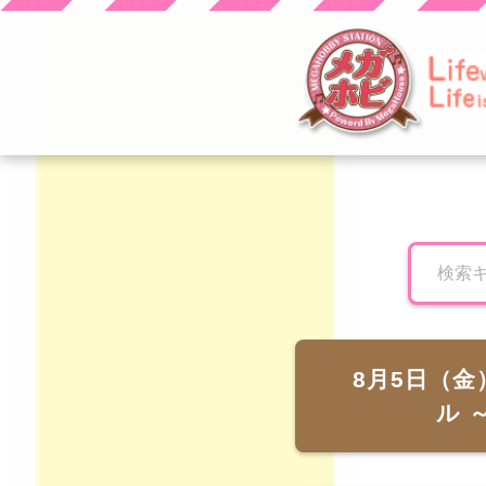
とり子ブログへよう
こそ！
8月5日（金
ル ～