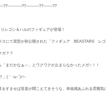
‐‐‐??‐‐‐‐‐‐‐‐‐‐‐‐??‐‐‐‐‐‐‐‐‐‐‐??‐‐‐‐–‐‐??
よりレゴシ＆ハルのフィギュアが登場！
スにて原型が初公開された「フィギュア BEASTARS レ
メガ？？
ら「まだかなぁ～」とワクワクが止まらなかったメガ✨！！
e？」
(｀･ω･´)ﾉ✨
耳をすませば音楽が聞こえてきそうな、幸福感あふれる雰囲気