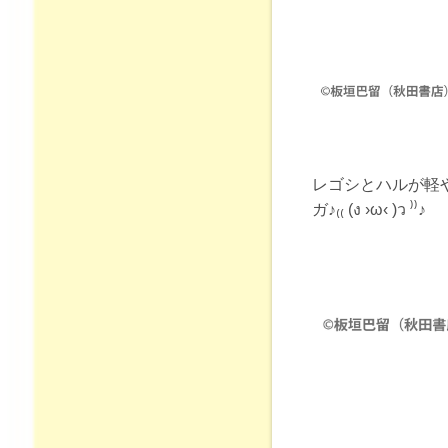
レゴシとハルが軽
ガ♪₍₍ (ง ›ω‹ )ว ⁾⁾♪