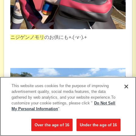
ニジゲンノモリ
のお供にも+.(･v･).+
This website uses cookies for the purpose of improving
advertisement quality, social media features, the data
gathered by web analytics, and your website experience.To
customize your cookie settings, please click "
Do Not Sell
My Personal Information
".
Over the age of 16
Under the age of 16