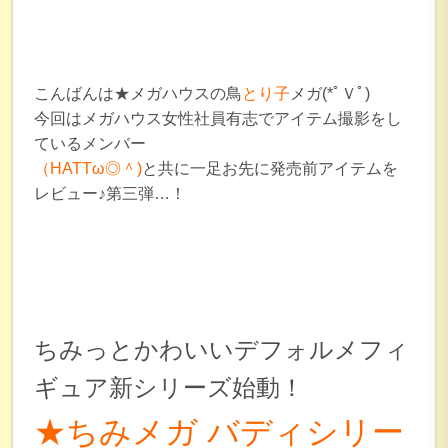
こんばんは★メガハウスの鳥
とり子
メガ(*ﾟＶﾟ)
今回はメガハウス女性社員有志でアイテム撮影をし
ているメンバー
（HATTω◎＾
)
と共に一足お先に発売前アイテムを
レビュー♪第三弾…！
ちみっとかわいいデフォルメフィ
ギュア新シリーズ始動！
★ちみメガ バディシリー