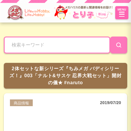
MENU
とり子ブ
ログへよ
うこそ！
2体セットな新シリーズ『ちみメガ バディシリー
ズ！』003「ナルト&サスケ 忍界大戦セット」開封
の儀★ #naruto
2019/07/20
商品情報