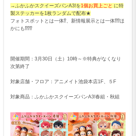
→ふかふかスクイーズパンA3!を
1個お買上ごと
に特
製ステッカーを1枚ランダムで配布★
フォトスポットとは一体⁉、新情報展示とは一体⁉⁉ほ
かにも⁉⁉⁉
開催期間：3月30日（土）10時～※特典がなくなり
次第終了
対象店舗・フロア：アニメイト池袋本店1F、５F
対象商品：ふかふかスクイーズパンA3!春組・秋組