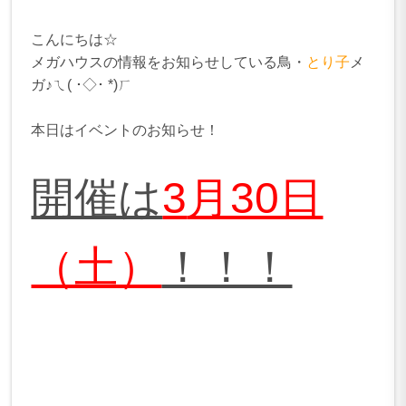
こんにちは☆
メガハウスの情報をお知らせしている鳥・
とり子
メ
ガ♪ㄟ( ･◇･ *)ㄏ
本日はイベントのお知らせ！
開催は
3
月30日
（土）
！！！