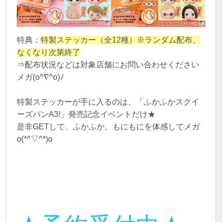
特典：
特製ステッカー（全12種）※ランダム配布、
なくなり次第終了
⇒配布状況などは対象店舗にお問い合わせください
メガ(o^∇^o)ﾉ
特製ステッカーが手に入るのは、「ふかふかスクイ
ーズパンA3!」発売記念イベントだけ★
是非GETして、ふかふか、もにもにを体感してメガ
o(*^▽^*)o