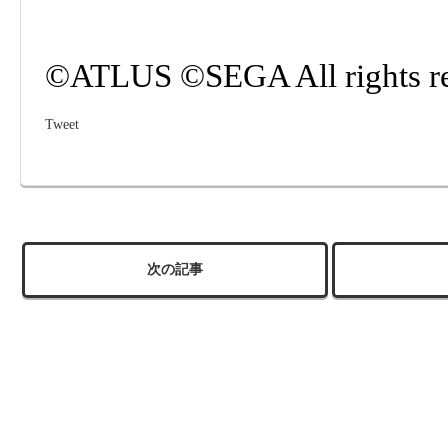
©ATLUS ©SEGA All rights re
Tweet
次の記事