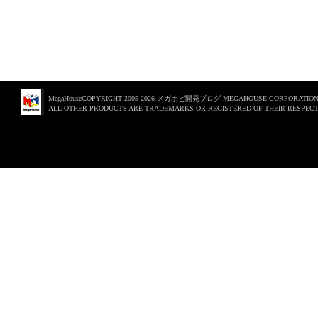
MegaHouseCOPYRIGHT 2005-2026 メガホビ開発ブログ MEGAHOUSE CORPORATION. 
ALL OTHER PRODUCTS ARE TRADEMARKS OR REGISTERED OF THEIR RESPECT