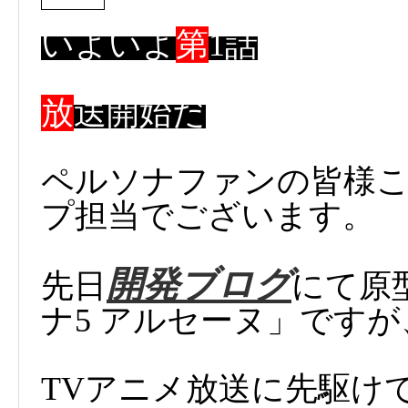
いよいよ
第
1話
放
送開始だ
ペルソナファンの皆様
プ担当でございます。
開発ブログ
先日
にて原型
ナ5 アルセーヌ」ですが
TVアニメ放送に先駆け