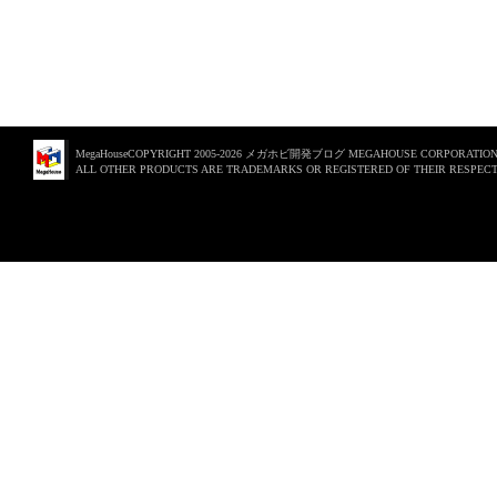
MegaHouseCOPYRIGHT 2005-2026 メガホビ開発ブログ MEGAHOUSE CORPORATION. 
ALL OTHER PRODUCTS ARE TRADEMARKS OR REGISTERED OF THEIR RESPECT