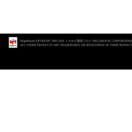
MegaHouseCOPYRIGHT 2005-2026 メガホビ開発ブログ MEGAHOUSE CORPORATION. 
ALL OTHER PRODUCTS ARE TRADEMARKS OR REGISTERED OF THEIR RESPECT