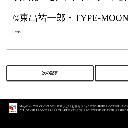
©東出祐一郎・TYPE-MOON /
Tweet
次の記事
MegaHouseCOPYRIGHT 2005-2026 メガホビ開発ブログ MEGAHOUSE CORPORATION. 
ALL OTHER PRODUCTS ARE TRADEMARKS OR REGISTERED OF THEIR RESPECT