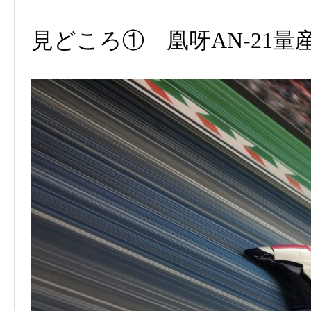
見どころ① 凰呀AN-21量