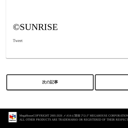
©SUNRISE
Tweet
次の記事
MegaHouseCOPYRIGHT 2005-2026 メガホビ開発ブログ MEGAHOUSE CORPORATION. 
ALL OTHER PRODUCTS ARE TRADEMARKS OR REGISTERED OF THEIR RESPECT