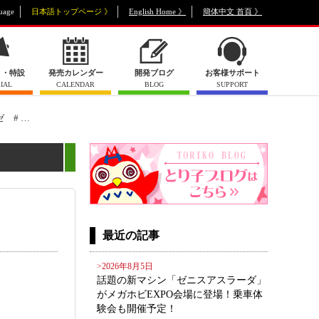
uage
日本語トップページ 》
English Home 》
簡体中文 首頁 》
ト・特設
発売カレンダー
開発ブログ
お客様サポート
IAL
CALENDAR
BLOG
SUPPORT
 # …
最近の記事
>2026年8月5日
話題の新マシン「ゼニスアスラーダ」
がメガホビEXPO会場に登場！乗車体
験会も開催予定！