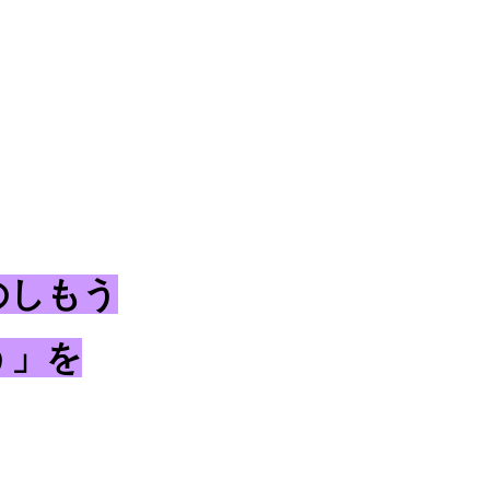
のしもう
う」を