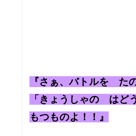
『さぁ、バトルを た
「きょうしゃの はど
もつものよ！！』