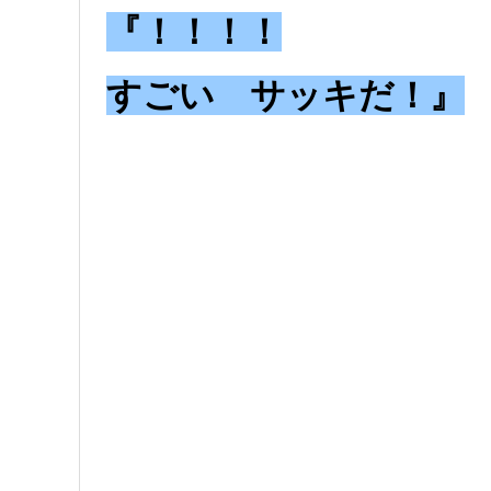
『！！！！
すごい サッキだ！』