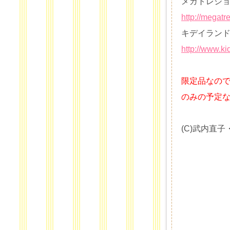
メガトレシ
http://megat
キデイラン
http://www.k
限定品なの
のみの予定
(C)武内直