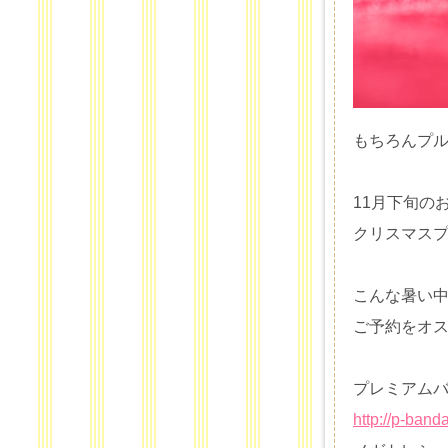
もちろんプ
11月下旬の
クリスマス
こんな暑い
ご予約をオス
プレミアム
http://p-band