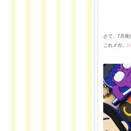
さて、7月発
これメガ。
わ