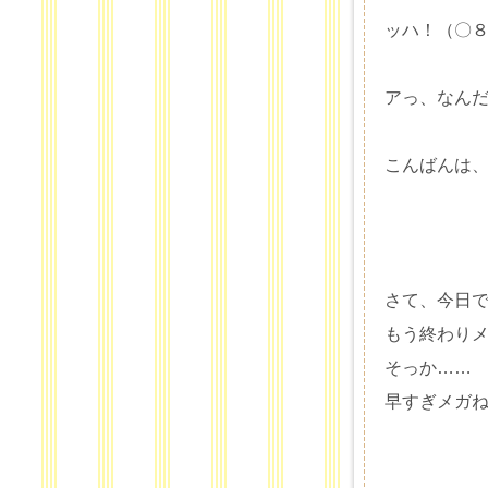
ッハ！（〇８
アっ、なん
こんばんは
さて、今日で
もう終わり
そっか……
早すぎメガ