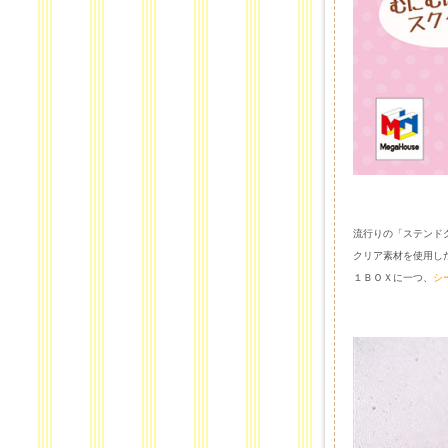
流行りの「ステンド
クリア素材を使用し
１ＢＯＸに一つ、
シ