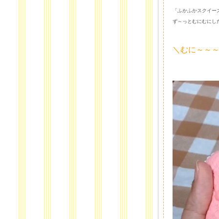
「ふかふかスクイー
ず～っとむにむにし
＼むに～～