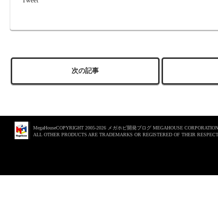
Tweet
次の記事
MegaHouseCOPYRIGHT 2005-2026 メガホビ開発ブログ MEGAHOUSE CORPORATION. 
ALL OTHER PRODUCTS ARE TRADEMARKS OR REGISTERED OF THEIR RESPECT