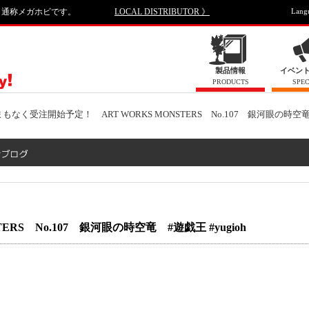
、通称メガホビです。
LOCAL DISTRIBUTOR 》
Lang
製品情報
イベン
PRODUCTS
SPEC
まもなく受注開始予定！ ART WORKS MONSTERS No.107 銀河眼の時空
RS No.107 銀河眼の時空竜 #遊戯王 #yugioh