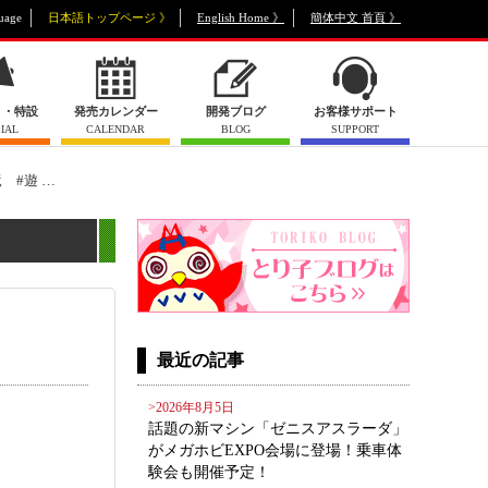
uage
日本語トップページ 》
English Home 》
簡体中文 首頁 》
ト・特設
発売カレンダー
開発ブログ
お客様サポート
IAL
CALENDAR
BLOG
SUPPORT
竜 #遊 …
最近の記事
>2026年8月5日
話題の新マシン「ゼニスアスラーダ」
がメガホビEXPO会場に登場！乗車体
験会も開催予定！