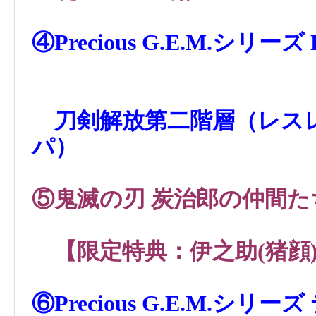
④Precious G.E.M.シ
刀剣解放第二階層（レス
パ）
⑤鬼滅の刃 炭治郎の仲間た
【限定特典：伊之助(猪顔
⑥Precious G.E.M.