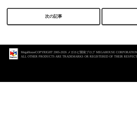
次の記事
MegaHouseCOPYRIGHT 2005-2026 メガホビ開発ブログ MEGAHOUSE CORPORATION. 
ALL OTHER PRODUCTS ARE TRADEMARKS OR REGISTERED OF THEIR RESPECT