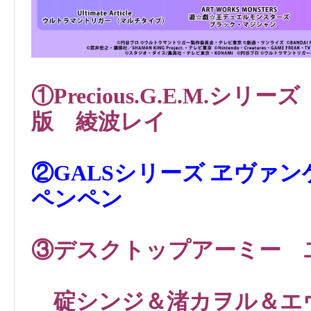
①Precious.G.E.M.
シリーズ
版 綾波レイ
②GALSシリーズ ヱヴァ
ペンペン
③デスクトップアーミー
碇シンジ＆渚カヲル＆エヴ