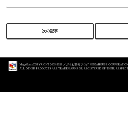
次の記事
MegaHouseCOPYRIGHT 2005-2026 メガホビ開発ブログ MEGAHOUSE CORPORATION. 
ALL OTHER PRODUCTS ARE TRADEMARKS OR REGISTERED OF THEIR RESPECT