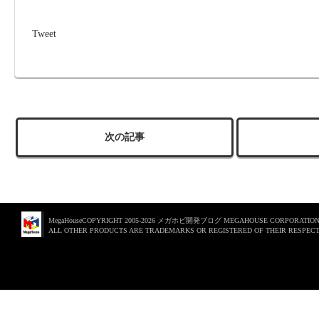
Tweet
次の記事
MegaHouseCOPYRIGHT 2005-2026 メガホビ開発ブログ MEGAHOUSE CORPORATION. 
ALL OTHER PRODUCTS ARE TRADEMARKS OR REGISTERED OF THEIR RESPECT