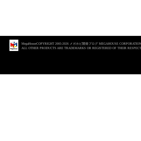
MegaHouseCOPYRIGHT 2005-2026 メガホビ開発ブログ MEGAHOUSE CORPORATION. 
ALL OTHER PRODUCTS ARE TRADEMARKS OR REGISTERED OF THEIR RESPECT