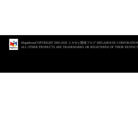
MegaHouseCOPYRIGHT 2005-2026 メガホビ開発ブログ MEGAHOUSE CORPORATION. 
ALL OTHER PRODUCTS ARE TRADEMARKS OR REGISTERED OF THEIR RESPECT