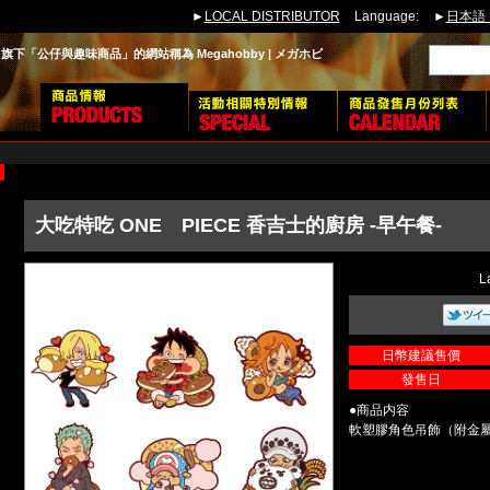
►
LOCAL DISTRIBUTOR
Language:
►
日本語
下「公仔與趣味商品」的網站稱為 Megahobby | メガホビ
大吃特吃 ONE PIECE 香吉士的廚房 -早午餐-
L
日幣建議售價
發售日
●商品内容
軟塑膠角色吊飾（附金