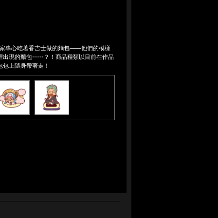
！大家專心吃著香吉士做的麵包——他們的模樣
裡出現的麵包⋯⋯？！商品種類以目前在作品
包包上隨身帶著走！