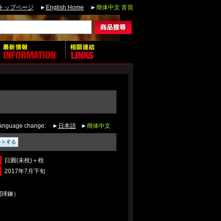
トップページ
►
English Home
►
簡体中文 首頁
anguage change:
►
日本語
►
簡体中文
日圓(未稅)＋稅
2017年7月下旬
屬球鍊）