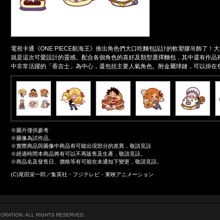
電視卡通《ONE PIECE航海王》推出角色們大口吃麵包設計的軟塑膠吊飾了
就是這次可愛設計的靈感。配合各個角色的喜好及類型選擇麵包，其中還有作品
中非常活躍的「香吉士」為中心，還包括主要人氣角色。附金屬球鏈，可以掛在
※圖片僅供參考
※圖像為試作品。
※實際商品與圖像中商品有可能出現部分的差異，敬請見諒
※經過時間本商品將有可以不再販售及生產，敬請見諒。
※商品名及發售日、價格等有可能在未通知下變更，敬請見諒。
(C)尾田栄一郎／集英社・フジテレビ・東映アニメーション
ORATION. ALL RIGHTS RESERVED.