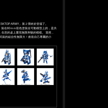
KTOP ARMY」第２彈終於登場了。
隊。裝在80ｍｍ彩色塗裝全可動模型上的，是共
在您的桌上重現無限奔馳的模樣。 當然，
 武裝的組合性無限大！創造自己專屬的小