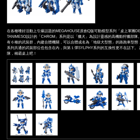
在各種嗜好活動上引爆話題的MEGAHOUSE原創Q版可動模型系列「桌上軍團DES
TANIMESO設計的「CHROM」系列是以「獵犬」為設計靈感的高機動狩獵部
有６種的武裝群，內建合體機關，可以合體成名為「地獄犬型態」的路跑車型態，
系列共通的武裝部位也包含在內，與第１彈SYLPHY系列的互換性更不在話下。
隊，稱霸桌上吧！