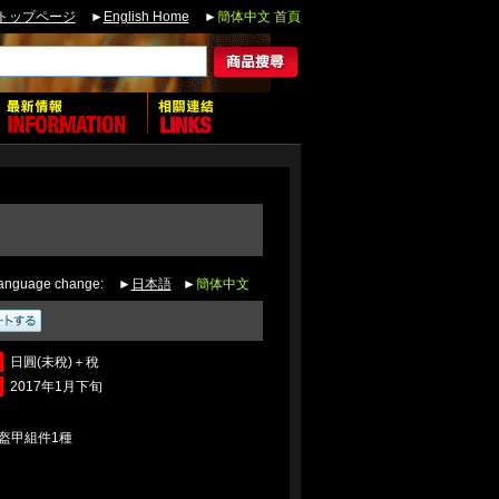
トップページ
►
English Home
►
簡体中文 首頁
anguage change:
►
日本語
►
簡体中文
日圓(未稅)＋稅
2017年1月下旬
盔甲組件1種