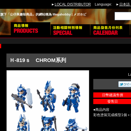
►
LOCAL DISTRIBUTOR
Language:
►
日本語
下「公仔與趣味商品」的網站稱為 Megahobby | メガホビ
Ｈ-819ｓ CHROM系列
L
日幣建議售價
發售日
●商品内容
彩色塗裝完成模型1個＋