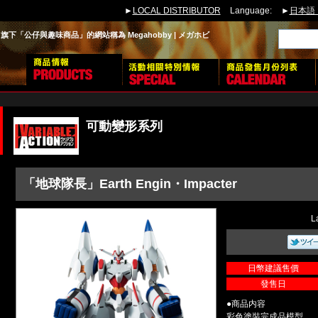
►
LOCAL DISTRIBUTOR
Language:
►
日本語
下「公仔與趣味商品」的網站稱為 Megahobby | メガホビ
可動變形系列
「地球隊長」Earth Engin・Impacter
L
日幣建議售價
發售日
●商品内容
彩色塗裝完成品模型