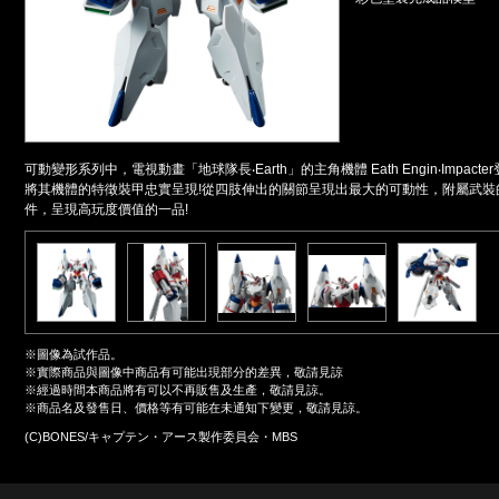
可動變形系列中，電視動畫「地球隊長‧Earth」的主角機體 Eath Engin‧Impa
將其機體的特徵裝甲忠實呈現!從四肢伸出的關節呈現出最大的可動性，附屬武裝
件，呈現高玩度價值的一品!
※圖像為試作品。
※實際商品與圖像中商品有可能出現部分的差異，敬請見諒
※經過時間本商品將有可以不再販售及生產，敬請見諒。
※商品名及發售日、價格等有可能在未通知下變更，敬請見諒。
(C)BONES/キャプテン・アース製作委員会・MBS