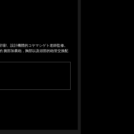
cter登場!、設計機體的コヤマシゲト老師監修。
的 腕部加農砲，胸部以及頭部的砲管交換配