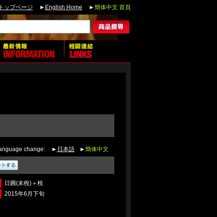
トップページ
►
English Home
►
簡体中文 首頁
anguage change:
►
日本語
►
簡体中文
日圓(未稅)＋稅
2015年6月下旬