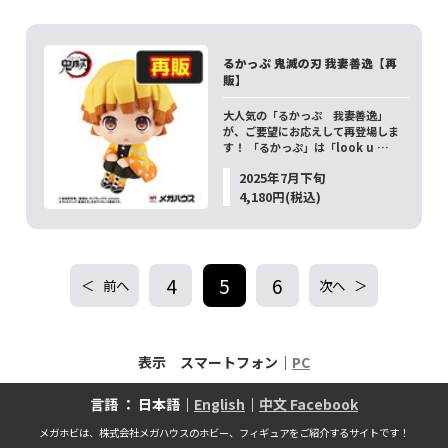
るかっぷ 鬼滅の刃 我妻善逸【再
販】
大人気の「るかっぷ 我妻善逸」
が、ご要望にお応えして再登場しま
す！ 「るかっぷ」は「look u …
2025年7月下旬
4,180円(税込)
4
5
6
前へ
次へ
表示 スマートフォン｜
PC
言語 ： 日本語｜
English
｜
中文 Facebook
メガホビは、株式会社メガハウスのホビー、フィギュアをご紹介するサイトです！