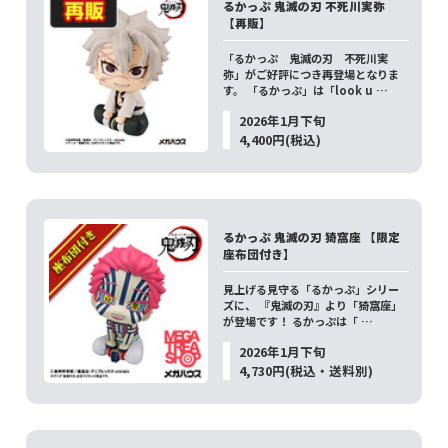
るかっぷ 鬼滅の刃 不死川実弥
【再販】
「るかっぷ 鬼滅の刃 不死川実
弥」がご好評につき再登場となりま
す。 「るかっぷ」は「look u …
2026年1月下旬
4,400円(税込)
るかっぷ 鬼滅の刃 猗窩座 【限定
座布団付き】
見上げる見守る「るかっぷ」シリー
ズに、 『鬼滅の刃』より「猗窩座」
が登場です！ るかっぷは「 …
2026年1月下旬
4,730円(税込・送料別)