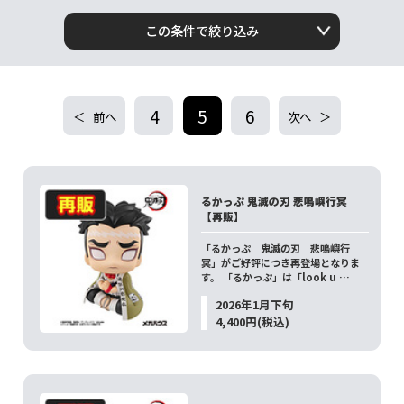
この条件で絞り込み
4
5
6
前へ
次へ
るかっぷ 鬼滅の刃 悲鳴嶼行冥
【再販】
「るかっぷ 鬼滅の刃 悲鳴嶼行
冥」がご好評につき再登場となりま
す。 「るかっぷ」は「look u …
2026年1月下旬
4,400円(税込)