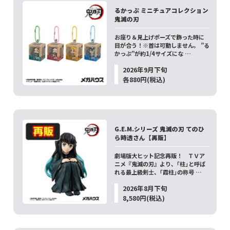
るかっぷ ミニチュアコレクション
鬼滅の刃
お座り＆見上げポーズで飾った時に
目が合う！※首は可動しません。 ”る
かっぷ”が約1/4サイズにな …
2026年9月下旬
各880円(税込)
G.E.M.シリーズ 鬼滅の刃 てのひ
ら時透さん【再販】
劇場版大ヒット記念再販！ ＴＶア
ニメ『鬼滅の刃』より、｢柱｣と呼ば
れる最上級剣士、｢霞柱｣の称号 …
2026年8月下旬
8,580円(税込)