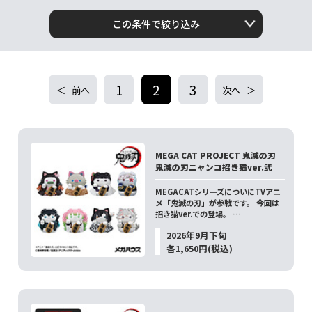
この条件で絞り込み
1
2
3
前へ
次へ
MEGA CAT PROJECT 鬼滅の刃
鬼滅の刃ニャンコ招き猫ver.弐
MEGACATシリーズについにTVアニ
メ「鬼滅の刃」が参戦です。 今回は
招き猫ver.での登場。 …
2026年9月下旬
各1,650円(税込)