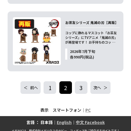
お茶友シリーズ 鬼滅の刃【再販】
コップに飾れるマスコット「お茶友
シリーズ」にTVアニメ「鬼滅の刃」
が再登場です！ お手持ちのコッ …
2026年7月下旬
各990円(税込)
1
2
3
前へ
次へ
表示 スマートフォン｜
PC
言語 ： 日本語｜
English
｜
中文 Facebook
メガホビは、株式会社メガハウスのホビー、フィギュアをご紹介するサイトです！