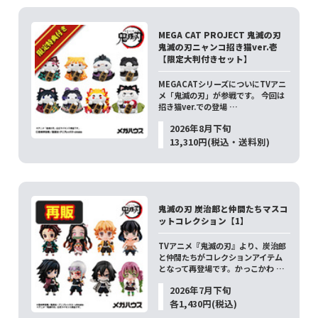
MEGA CAT PROJECT 鬼滅の刃
鬼滅の刃ニャンコ招き猫ver.壱
【限定大判付きセット】
MEGACATシリーズについにTVアニ
メ「鬼滅の刃」が参戦です。 今回は
招き猫ver.での登場 …
2026年8月下旬
13,310円(税込・送料別)
鬼滅の刃 炭治郎と仲間たちマスコ
ットコレクション【1】
TVアニメ『鬼滅の刃』より、炭治郎
と仲間たちがコレクションアイテム
となって再登場です。かっこかわ …
2026年7月下旬
各1,430円(税込)