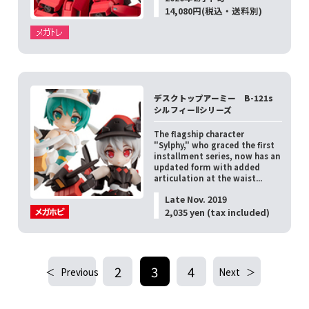
14,080円(税込・送料別)
デスクトップアーミー B-121s
シルフィーⅡシリーズ
The flagship character
"Sylphy," who graced the first
installment series, now has an
updated form with added
articulation at the waist...
Late Nov. 2019
2,035 yen (tax included)
2
3
4
Previous
Next