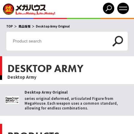
TOP
商品情報
Desktop Army Original
DESKTOP ARMY
Desktop Army
Desktop Army Original
series original deformed, articulated Figure from
MegaHouse. Each weapon uses a common standard,
allowing for endless combinations.