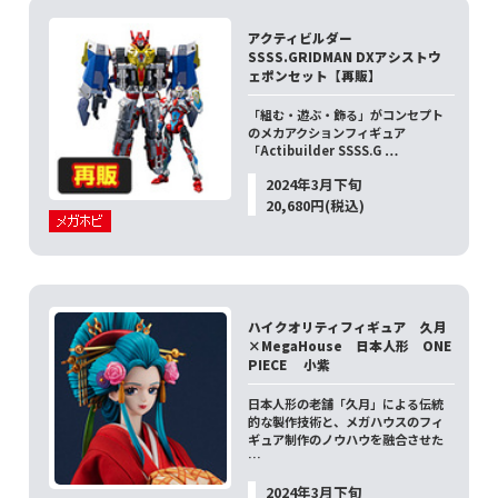
アクティビルダー
SSSS.GRIDMAN DXアシストウ
ェポンセット【再販】
「組む・遊ぶ・飾る」がコンセプト
のメカアクションフィギュア
「Actibuilder SSSS.G …
2024年3月下旬
20,680円(税込)
ハイクオリティフィギュア 久月
×MegaHouse 日本人形 ONE
PIECE 小紫
日本人形の老舗「久月」による伝統
的な製作技術と、メガハウスのフィ
ギュア制作のノウハウを融合させた
…
2024年3月下旬