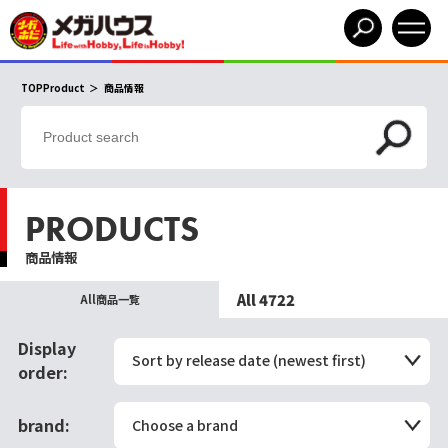
TOPProduct
商品情報
PRODUCTS
商品情報
All 4722
All商品一覧
Display
Sort by release date (newest first)
order:
brand:
Choose a brand