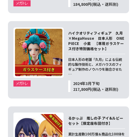
184,800円(税込・送料別)
ハイクオリティフィギュア 久月
×MegaHouse 日本人形 ONE
PIECE 小紫 【専用ガラスケー
ス付き特別価格セット】
日本人形の老舗「久月」による伝統
的な製作技術と、メガハウスのフィ
ギュア制作のノウハウを融合させた
…
2024年3月下旬
217,800円(税込・送料別)
るかっぷ 推しの子 アイ&ルビー
セット【限定座布団付き】
累計生産数100万個＆商品化100体を