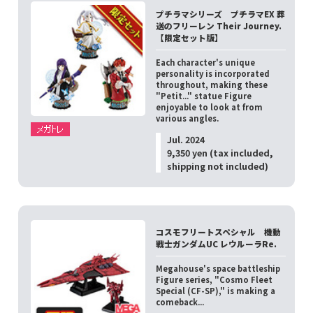
プチラマシリーズ プチラマEX 葬
送のフリーレン Their Journey.
【限定セット版】
Each character's unique
personality is incorporated
throughout, making these
"Petit..." statue Figure
enjoyable to look at from
various angles.
Jul. 2024
9,350 yen (tax included,
shipping not included)
コスモフリートスペシャル 機動
戦士ガンダムUC レウルーラRe.
Megahouse's space battleship
Figure series, "Cosmo Fleet
Special (CF-SP)," is making a
comeback...