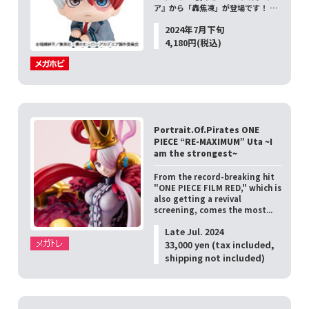
ア』から「轟焦凍」が登場です！ …
2024年7月下旬
4,180円(税込)
Portrait.Of.Pirates ONE
PIECE “RE-MAXIMUM” Uta ~I
am the strongest~
From the record-breaking hit
"ONE PIECE FILM RED," which is
also getting a revival
screening, comes the most...
Late Jul. 2024
33,000 yen (tax included,
shipping not included)