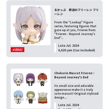
るかっぷ 葬送のフリーレン フリ
ーレン
From the "Lookup" Figure
series, featuring figures that
gaze up at you, Frieren from
"Frieren：Beyond Journey's
End"...
Late Jul. 2024
4,620 yen (tax included)
Chokorin Mascot Frieren：
Beyond Journey's End
Its small size and adorable
appearance make it a truly
cute mascot! Original stylized
design…
Late Jul. 2024