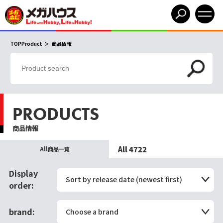
TOPProduct
商品情報
PRODUCTS
商品情報
All 4722
All商品一覧
Display
Sort by release date (newest first)
order:
brand:
Choose a brand